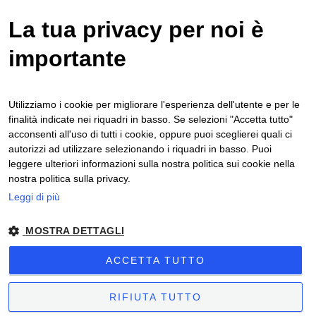
La tua privacy per noi è
Iscriviti su WhatsApp
importante
Iscrivendoti alla newsletter, accetti di ricevere
comunicazioni da WhatsApp. I tuoi dati saranno trattati
nel rispetto della normativa sulla privacy per l’invio di
Utilizziamo i cookie per migliorare l'esperienza dell'utente e per le
newsletter e comunicazioni promozionali.
finalità indicate nei riquadri in basso. Se selezioni "Accetta tutto"
acconsenti all'uso di tutti i cookie, oppure puoi sceglierei quali ci
autorizzi ad utilizzare selezionando i riquadri in basso. Puoi
Iscriviti
leggere ulteriori informazioni sulla nostra politica sui cookie nella
nostra politica sulla privacy.
Ho letto e compreso la
Privacy Policy
*
Leggi di più
MOSTRA DETTAGLI
Phasellus finibus ornare sollicitudin. Nam vitae metus
ACCETTA TUTTO
interdum lorem tempus porta non eget leo.
Termine e
condizioni
|
Privacy policy
|
Cookie policy
|
Codice etico
|
RIFIUTA TUTTO
Etinet 2025 P.iva 03203840040 | Codice Destinatario
9KX6LE7