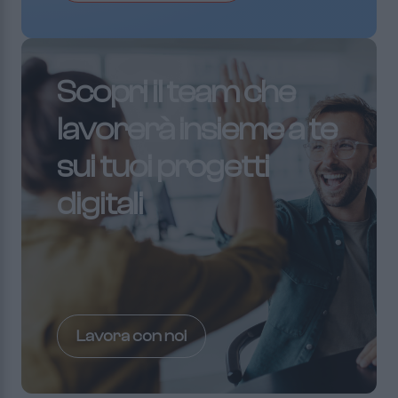
Scopri il team che
lavorerà insieme a te
sui tuoi progetti
digitali
Lavora con noi